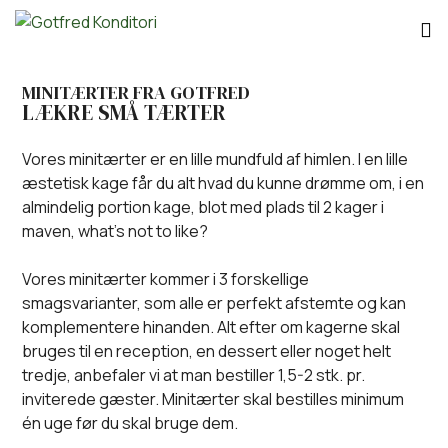
MINITÆRTER FRA GOTFRED
LÆKRE SMÅ TÆRTER
Vores minitærter er en lille mundfuld af himlen. I en lille
æstetisk kage får du alt hvad du kunne drømme om, i en
almindelig portion kage, blot med plads til 2 kager i
maven, what’s not to like?
Vores minitærter kommer i 3 forskellige
smagsvarianter, som alle er perfekt afstemte og kan
komplementere hinanden. Alt efter om kagerne skal
bruges til en reception, en dessert eller noget helt
tredje, anbefaler vi at man bestiller 1,5-2 stk. pr.
inviterede gæster. Minitærter skal bestilles minimum
én uge før du skal bruge dem.