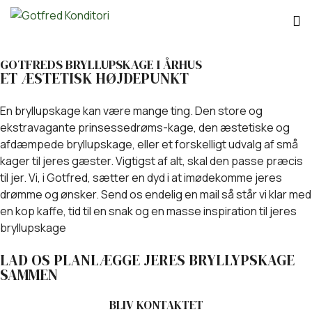
GOTFREDS BRYLLUPSKAGE I ÅRHUS
ET ÆSTETISK HØJDEPUNKT
En bryllupskage kan være mange ting. Den store og
ekstravagante prinsessedrøms-kage, den æstetiske og
afdæmpede bryllupskage, eller et forskelligt udvalg af små
kager til jeres gæster. Vigtigst af alt, skal den passe præcis
til jer. Vi, i Gotfred, sætter en dyd i at imødekomme jeres
drømme og ønsker. Send os endelig en mail så står vi klar med
en kop kaffe, tid til en snak og en masse inspiration til jeres
bryllupskage
LAD OS PLANLÆGGE JERES BRYLLYPSKAGE
SAMMEN
BLIV KONTAKTET